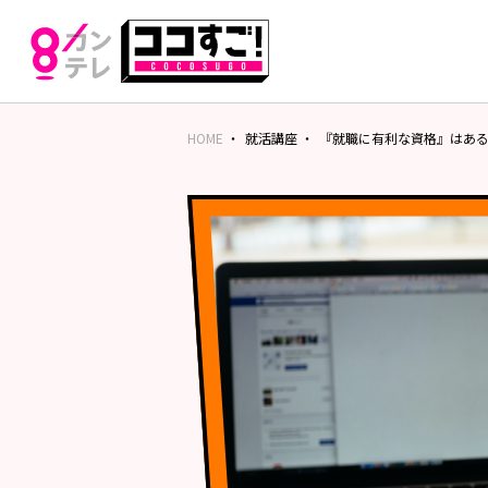
HOME
就活講座
『就職に有利な資格』はあ