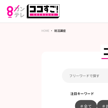
HOME
就活講座
注目キーワード
＃全て
＃