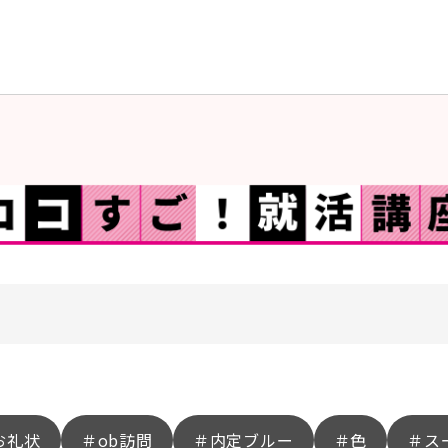
お礼状
＃ob訪問
＃内定ブルー
＃色
＃ス