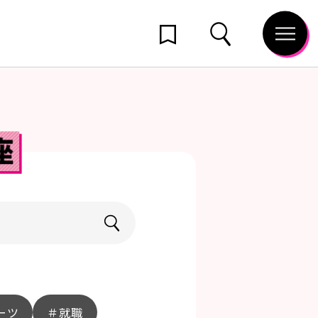
ーツ
＃就職