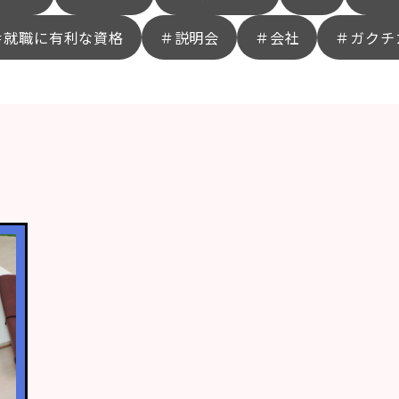
＃就職に有利な資格
＃説明会
＃会社
＃ガクチ