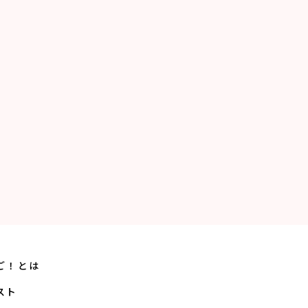
ご！とは
スト