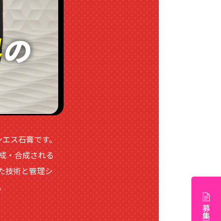
ンエス石膏です。
成・合成される
た技術と管理シ
。
募集要項