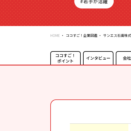
#若手が活躍
HOME
ココすご！企業図鑑
サンエス石膏株
ココすご！
インタビュー
会社
ポイント