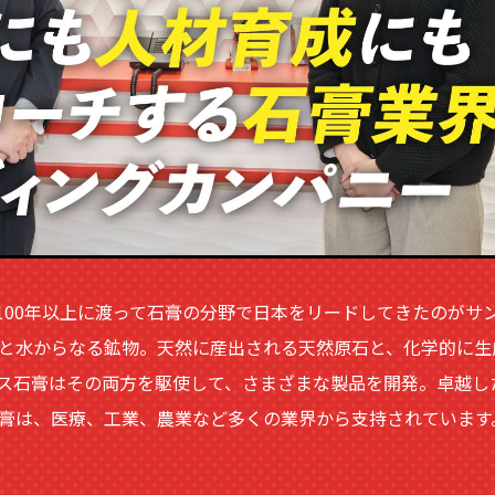
。100年以上に渡って石膏の分野で日本をリードしてきたのがサ
と水からなる鉱物。天然に産出される天然原石と、化学的に生
ス石膏はその両方を駆使して、さまざまな製品を開発。卓越し
膏は、医療、工業、農業など多くの業界から支持されています