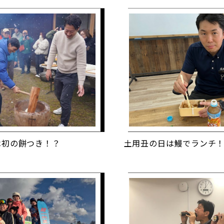
は初の餅つき！？
土用丑の日は鰻でランチ