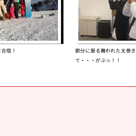
ボ合宿！
節分に振る舞われた太巻
て・・・がぶっ！！