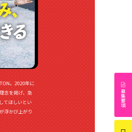
ON。2020年に
募集要項
理念を掲げ、急
してほしいとい
が浮かび上がり