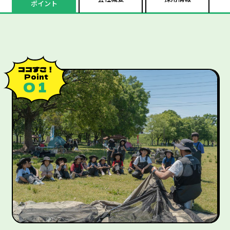
ポイント
ココすご！
Point
０１