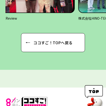
株式会社HINO-TEC（ヒノテック）
株式会社
ココすご！TOPへ戻る