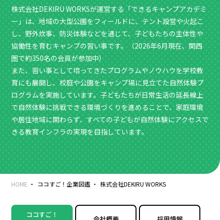
株式会社DEKIRU WORKSが運営する「できるキャンプアカデミ
ー」は、地域の大型公園をフィールドに、テント設営や火起こ
し、野外炊事、防災体験などを通じて、子どもたちの主体性や
協働性を育むキャンプの習い事です。（2026年6月現在、関西
圏で約350名の会員が参加中）
また、習い事として培ってきたプログラムやノウハウを学校教
育にも展開し、校庭や公園をキャンプ場に見立てた自然体験プ
ログラムを実施しています。子どもたちが日常生活の延長線上
で自然体験に挑戦できる環境づくりを進めることで、家庭環境
や居住地域に関わらず、すべての子どもが自然体験にアクセスで
きる教育インフラの実現を目指しています。
HOME
ココすご！企業図鑑
株式会社DEKIRU WORKS
ココすご！
会社概要
採用情報