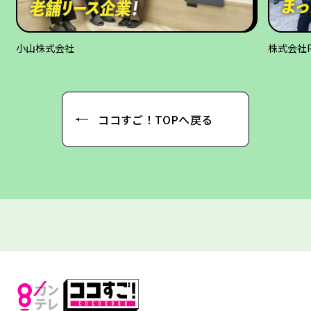
小山株式会社
株式会社PA
ココすご！TOPへ戻る