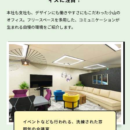
本社も支社も、デザインにも働きやすさにもこだわった小山の
オフィス。フリースペースを多用した、コミュニケーションが
生まれる自慢の環境をご紹介します。
オフィスはおしゃれな雰囲気で、机や椅
イベントなども行われる、洗練された雰
システムなどたくさんの特許を取得して
子のデザインも様々
囲気の会議室
おり、特許証が並ぶ