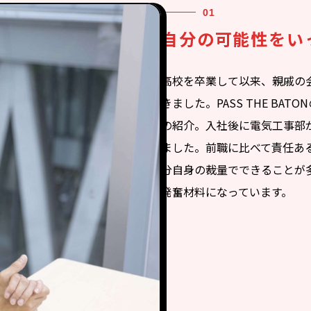
自分の可能性をい
高校を卒業して以来、親戚の
きました。PASS THE BA
の紹介。入社後に電気工事部
ました。前職に比べて責任あ
分自身の裁量でできることが
発奮材料になっています。