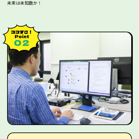
未来は未知数か！
ココすご！
Point
０２