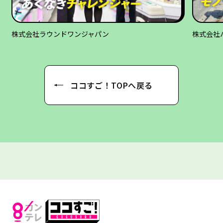
株式会社ハマダ
日本テク
ココすご！TOPへ戻る